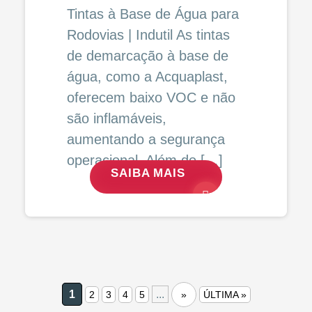
Tintas à Base de Água para
Rodovias | Indutil As tintas
de demarcação à base de
água, como a Acquaplast,
oferecem baixo VOC e não
são inflamáveis,
aumentando a segurança
operacional. Além do […]
SAIBA MAIS
1
...
2
3
4
5
»
ÚLTIMA »