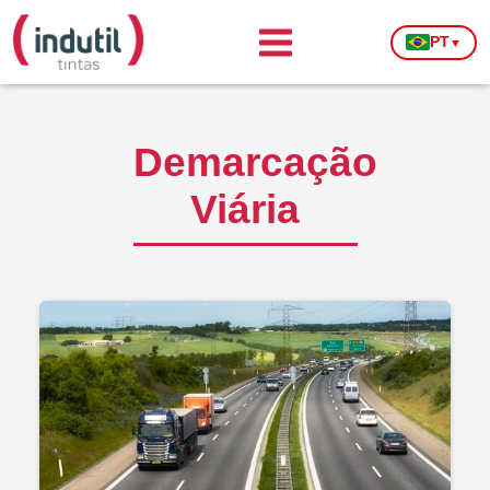
PT
▼
Demarcação
Viária