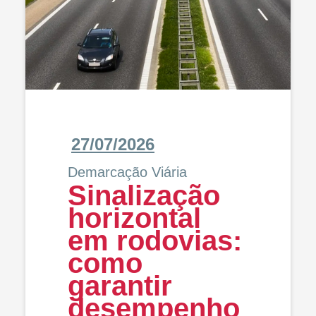
27/07/2026
Demarcação Viária
Sinalização
horizontal
em rodovias:
como
garantir
desempenho