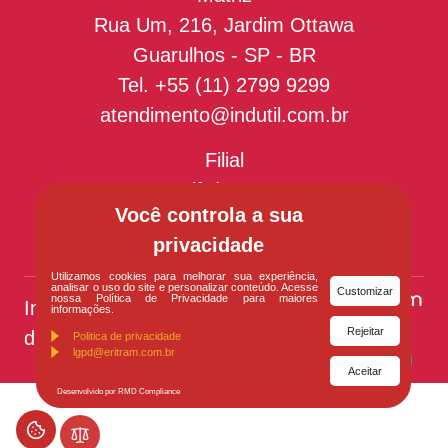
Rua Um, 216, Jardim Ottawa
Guarulhos - SP - BR
Tel.
+55 (11) 2799 9299
atendimento@indutil.com.br
Filial
Recife/PE - BR
Você controla a sua
privacidade
Utilizamos cookies para melhorar sua experiência,
analisar o uso do site e personalizar conteúdo. Acesse
Customizar
nossa Política de Privacidade para maiores
Indutil
© Todos os
informações.
Rejeitar
direitos reservados
Politica de privacidade
lgpd@eritram.com.br
Aceitar
Desenvolvido por RMD Compliance