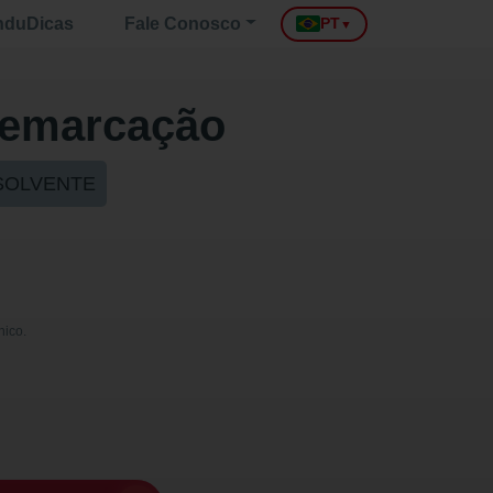
nduDicas
Fale Conosco
PT
▼
 Demarcação
 SOLVENTE
nico.