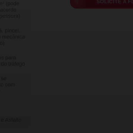
SOLICITE A F
m² (pode
 acordo
pessura)
, pincel,
u mecânica
o)
os para
 do tráfego
 se
io com
e
e Asfalto