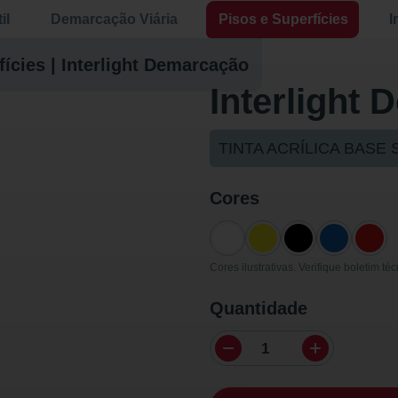
il
Demarcação Viária
Pisos e Superfícies
I
fícies
|
Interlight Demarcação
Interlight
TINTA ACRÍLICA BASE
Cores
Cores ilustrativas. Verifique boletim téc
Quantidade