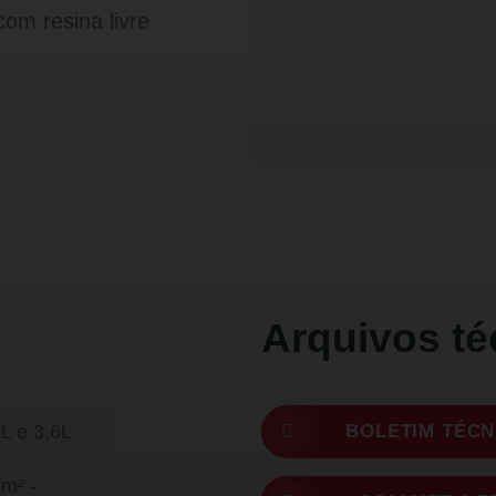
com resina livre
Arquivos té
L e 3,6L
BOLETIM TÉCN
m² -