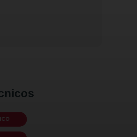
cnicos
ICO