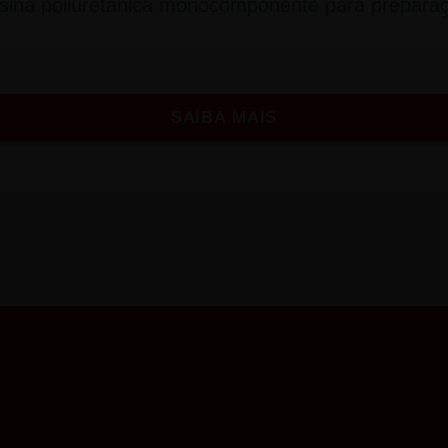
esina poliuretânica monocomponente para preparaç
SAIBA MAIS