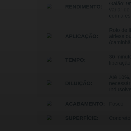
Galão: 9
RENDIMENTO:
variar de
com a es
Rolo de lã
APLICAÇÃO:
airless o
(caminhã
30 minut
TEMPO:
liberação
Até 10%,
DILUIÇÃO:
necessár
Indusolv
ACABAMENTO:
Fosco
SUPERFÍCIE:
Concreto 