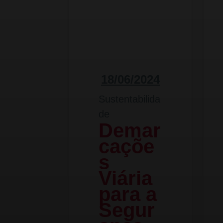
18/06/2024
Sustentabilida
de
Demar
caçõe
s
Viária
para a
Segur