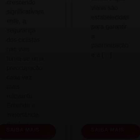
crescendo
viária são
significativam
estabelecidas
ente, a
para garantir
segurança
a
dos ciclistas
padronização
nas vias
e a […]
torna-se uma
preocupação
cada vez
mais
relevante.
Entenda a
importância
das […]
SAIBA MAIS
SAIBA MAIS