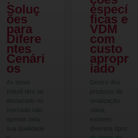
Soluç
especí
ões
ficas e
para
VDM
Difere
com
ntes
custo
Cenári
apropr
os
iado
As tintas
Dentro dos
Indutil têm se
produtos de
destacado no
sinalização
mercado não
viária,
apenas pela
existem
sua qualidade
diversos tipos
e
de tintas de