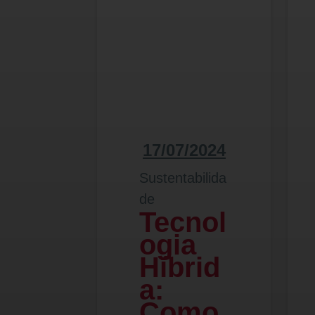
17/07/2024
Sustentabilida
de
Tecnol
ogia
Híbrid
a:
Como