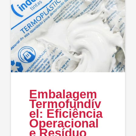
Embalagem
Termofundív
el: Eficiência
Operacional
e Resíduo