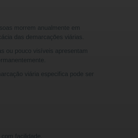
essoas morrem anualmente em
ficácia das demarcações viárias.
s ou pouco visíveis apresentam
permanentemente.
rcação viária especifica pode ser
 com facilidade.