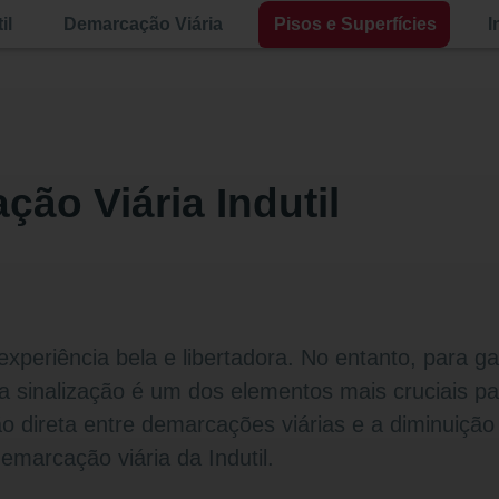
il
Demarcação Viária
Pisos e Superfícies
I
ção Viária Indutil
experiência bela e libertadora. No entanto, para g
 sinalização é um dos elementos mais cruciais par
 direta entre demarcações viárias e a diminuição d
demarcação viária da Indutil.