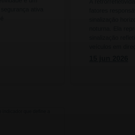
etividade é um
A retrorrefletivi
 segurança ativa
fatores responsáv
 é
sinalização hori
noturna. Ela rep
sinalização reflet
veículos em dire
15 jun 2026