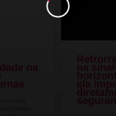
Retrorre
vidade na
na sina
e
horizont
urnas
ela imp
diretam
seguran
 em rodovias
 visibilidade.