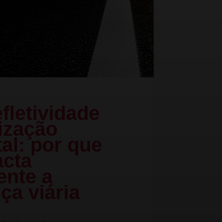
fletividade
lização
al: por que
acta
ente a
ça viária