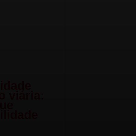
vidade
o viária:
que
ilidade