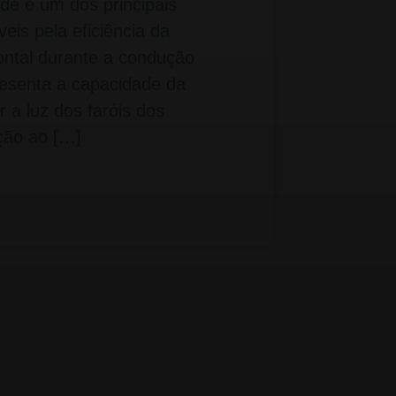
dade é um dos principais
eis pela eficiência da
zontal durante a condução
resenta a capacidade da
ir a luz dos faróis dos
ção ao […]