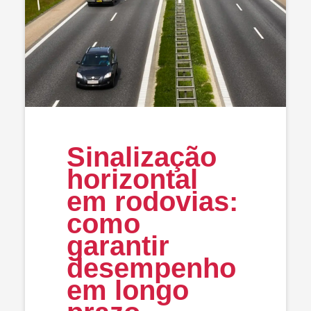
Sinalização
horizontal
em rodovias:
como
garantir
desempenho
em longo