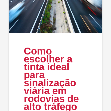
Como
escolher a
tinta ideal
para
sinalização
viária em
rodovias de
alto tráfego