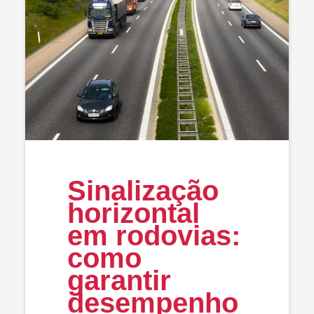
Sinalização
horizontal
em rodovias:
como
garantir
desempenho