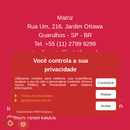
Matriz
Rua Um, 216, Jardim Ottawa
Guarulhos - SP - BR
Tel.
+55 (11) 2799 9299
atendimento@indutil.com.br
Você controla a sua
Filial
privacidade
Recife/PE - BR
Utilizamos cookies para melhorar sua experiência,
analisar o uso do site e personalizar conteúdo. Acesse
Customizar
nossa Política de Privacidade para maiores
informações.
Rejeitar
Politica de privacidade
lgpd@eritram.com.br
Aceitar
Indutil
© Todos os
Desenvolvido por RMD Compliance
direitos reservados