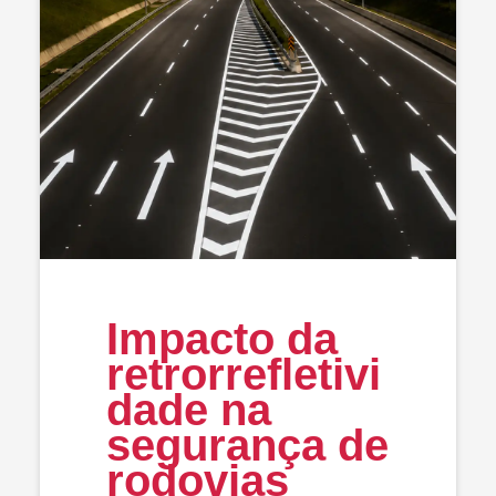
Impacto da
retrorrefletivi
dade na
segurança de
rodovias