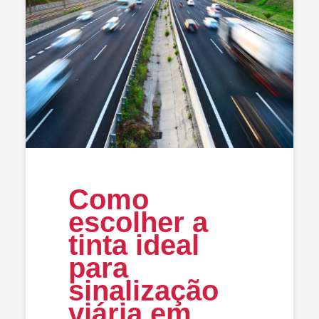
Como
escolher a
tinta ideal
para
sinalização
viária em