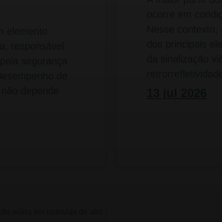
ocorre em condiçõ
Nesse contexto, a
um elemento
dos principais e
ria, responsável
da sinalização vi
 pela segurança
retrorrefletivida
 Desempenho de
 não depende
13 jul 2026