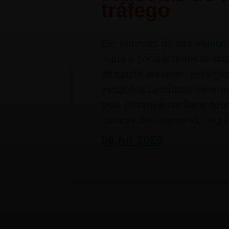
tráfego
Em rodovias de alto tráfego,
viária é constantemente su
desgaste abrasivo, esforço
variações climáticas severa
tinta correta é um fator det
garantir desempenho, segu
06 jul 2026