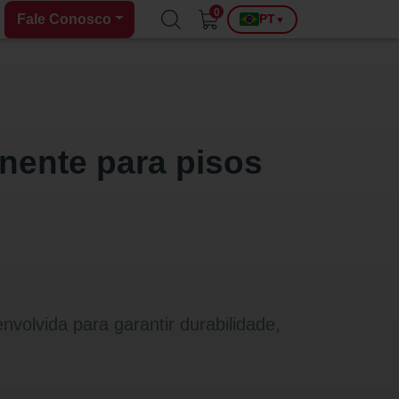
0
Fale Conosco
PT
▼
onente para pisos
nvolvida para garantir durabilidade,