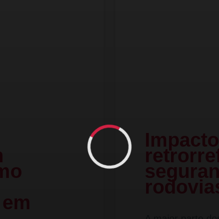
Impacto
m
retrorre
omo
seguran
rodovia
 em
A maior parte do