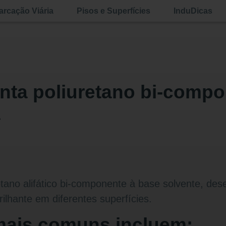
rcação Viária
Pisos e Superfícies
InduDicas
tinta poliuretano bi-comp
a
retano alifático bi-componente à base solvente, dese
ilhante em diferentes superfícies.
mais comuns incluem: