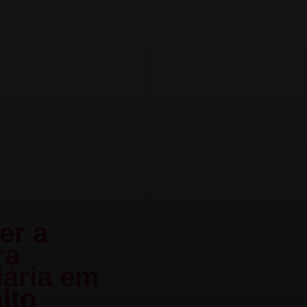
er a
ra
iária em
lto