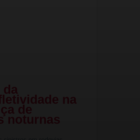
 da
fletividade na
ça de
s noturnas
s sinistros em rodovias