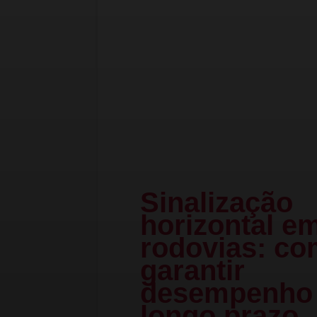
Sinalização
horizontal e
rodovias: c
garantir
desempenho
longo prazo