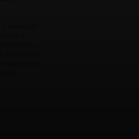
 a sinalização
bmetida a
s mecânicos e
s. A escolha da
erminante para
rança […]