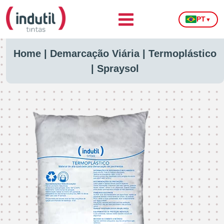
PT
▼
Home
|
Demarcação Viária
|
Termoplástico
|
Spraysol