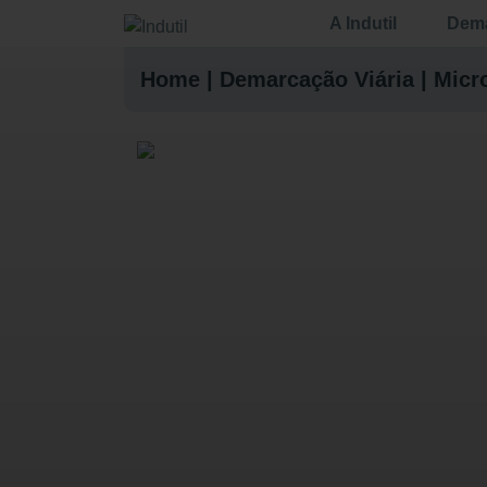
A Indutil
Dema
Home
|
Demarcação Viária
|
Micr