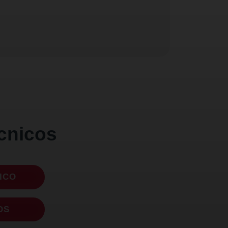
cnicos
ICO
DS