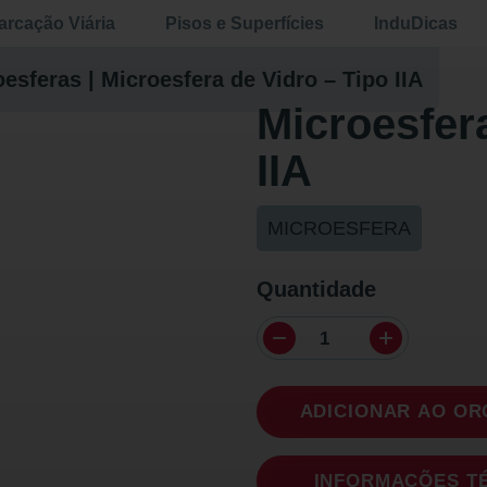
rcação Viária
Pisos e Superfícies
InduDicas
oesferas
|
Microesfera de Vidro – Tipo IIA
Microesfera
IIA
MICROESFERA
Quantidade
ADICIONAR AO O
INFORMAÇÕES T