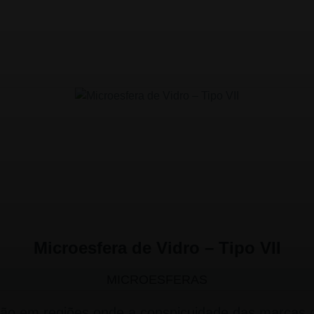
Microesfera de Vidro – Tipo VII
MICROESFERAS
ação em regiões onde a conspicuidade das marcas 