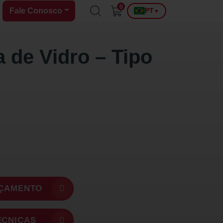
0
Fale Conosco
PT
▼
 de Vidro – Tipo
RÇAMENTO
ÉCNICAS