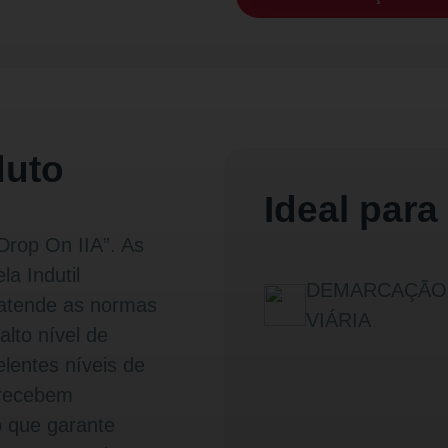
duto
Ideal para
rop On IIA”. As
la Indutil
DEMARCAÇÃO
 atende as normas
VIÁRIA
lto nível de
elentes níveis de
s recebem
o que garante